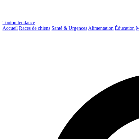
Toutou
tendance
Accueil
Races de chiens
Santé & Urgences
Alimentation
Éducation
M