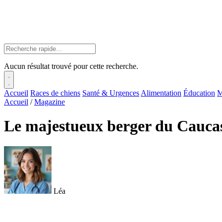
Aucun résultat trouvé pour cette recherche.
Accueil
Races de chiens
Santé & Urgences
Alimentation
Éducation
M
Accueil
/
Magazine
Le majestueux berger du Caucas
Léa