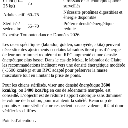
Chiot (10–
Croissance : calcium/phosphore
75
25 kg)
surveillés
Nécessite protéines digestibles et
Adulte actif
60–75
énergie disponible
Stérilisé /
Préférer densité énergétique
55–70
sédentaire
réduite
Expertise Toutoutendance • Données 2026
Les races spécifiques (labrador, golden, samoyède, akita) peuvent
nécessiter des ajustements : certains labradors tirent plus d’énergie
de leur nourriture et requièrent un RPC augmenté et une densité
énergétique plus basse. Dans le cas de Moka, le labrador de Claire,
les recommandations inclinent vers une densité énergétique modérée
(~3500 kcal/kg) et un RPC adapté pour préserver la masse
musculaire tout en limitant la prise de poids.
Pour les chiens stérilisés, viser une densité énergétique
3600
kcal/kg
, ou
3400 kcal/kg
en cas de sédentarité marquée, est
conseillé. L’objectif est de réduire l’apport calorique sans diminuer
le volume de la ration, pour maintenir la satiété. Beaucoup de
produits « pour stérilisé » ne respectent pas ces valeurs ; il faut donc
vérifier les chiffres.
Points d’attention :