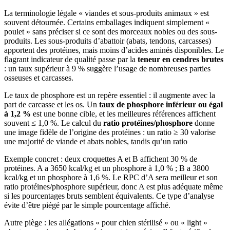
La terminologie légale « viandes et sous-produits animaux » est
souvent détournée. Certains emballages indiquent simplement «
poulet » sans préciser si ce sont des morceaux nobles ou des sous-
produits. Les sous-produits d’abattoir (abats, tendons, carcasses)
apportent des protéines, mais moins d’acides aminés disponibles. Le
flagrant indicateur de qualité passe par la
teneur en cendres brutes
: un taux supérieur à 9 % suggère l’usage de nombreuses parties
osseuses et carcasses.
Le taux de phosphore est un repère essentiel : il augmente avec la
part de carcasse et les os. Un
taux de phosphore inférieur ou égal
à 1,2 %
est une bonne cible, et les meilleures références affichent
souvent ≤ 1,0 %. Le calcul du
ratio protéines/phosphore
donne
une image fidèle de l’origine des protéines : un ratio ≥ 30 valorise
une majorité de viande et abats nobles, tandis qu’un ratio
Exemple concret : deux croquettes A et B affichent 30 % de
protéines. A a 3650 kcal/kg et un phosphore à 1,0 % ; B a 3800
kcal/kg et un phosphore à 1,6 %. Le RPC d’A sera meilleur et son
ratio protéines/phosphore supérieur, donc A est plus adéquate même
si les pourcentages bruts semblent équivalents. Ce type d’analyse
évite d’être piégé par le simple pourcentage affiché.
Autre piège : les allégations « pour chien stérilisé » ou « light »