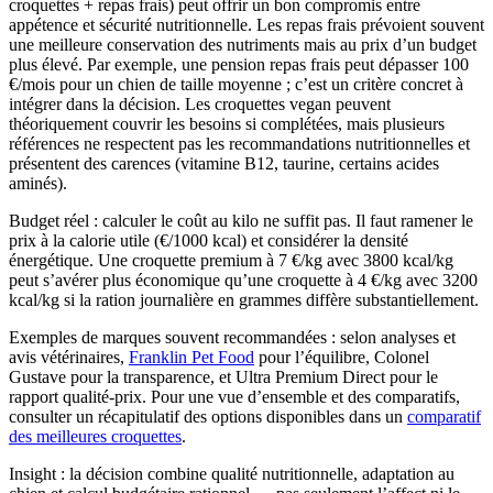
croquettes + repas frais) peut offrir un bon compromis entre
appétence et sécurité nutritionnelle. Les repas frais prévoient souvent
une meilleure conservation des nutriments mais au prix d’un budget
plus élevé. Par exemple, une pension repas frais peut dépasser 100
€/mois pour un chien de taille moyenne ; c’est un critère concret à
intégrer dans la décision. Les croquettes vegan peuvent
théoriquement couvrir les besoins si complétées, mais plusieurs
références ne respectent pas les recommandations nutritionnelles et
présentent des carences (vitamine B12, taurine, certains acides
aminés).
Budget réel : calculer le coût au kilo ne suffit pas. Il faut ramener le
prix à la calorie utile (€/1000 kcal) et considérer la densité
énergétique. Une croquette premium à 7 €/kg avec 3800 kcal/kg
peut s’avérer plus économique qu’une croquette à 4 €/kg avec 3200
kcal/kg si la ration journalière en grammes diffère substantiellement.
Exemples de marques souvent recommandées : selon analyses et
avis vétérinaires,
Franklin Pet Food
pour l’équilibre, Colonel
Gustave pour la transparence, et Ultra Premium Direct pour le
rapport qualité-prix. Pour une vue d’ensemble et des comparatifs,
consulter un récapitulatif des options disponibles dans un
comparatif
des meilleures croquettes
.
Insight : la décision combine qualité nutritionnelle, adaptation au