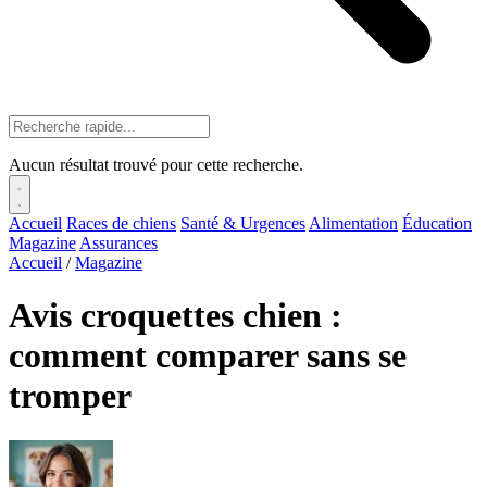
Aucun résultat trouvé pour cette recherche.
Accueil
Races de chiens
Santé & Urgences
Alimentation
Éducation
Magazine
Assurances
Accueil
/
Magazine
Avis croquettes chien :
comment comparer sans se
tromper