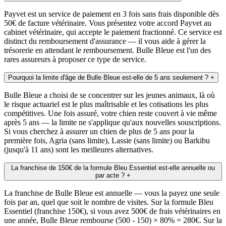
Payvet est un service de paiement en 3 fois sans frais disponible dès
50€ de facture vétérinaire. Vous présentez votre accord Payvet au
cabinet vétérinaire, qui accepte le paiement fractionné. Ce service est
distinct du remboursement d'assurance — il vous aide à gérer la
trésorerie en attendant le remboursement. Bulle Bleue est l'un des
rares assureurs à proposer ce type de service.
Pourquoi la limite d'âge de Bulle Bleue est-elle de 5 ans seulement ?
+
Bulle Bleue a choisi de se concentrer sur les jeunes animaux, là où
le risque actuariel est le plus maîtrisable et les cotisations les plus
compétitives. Une fois assuré, votre chien reste couvert à vie même
après 5 ans — la limite ne s'applique qu'aux nouvelles souscriptions.
Si vous cherchez à assurer un chien de plus de 5 ans pour la
première fois, Agria (sans limite), Lassie (sans limite) ou Barkibu
(jusqu'à 11 ans) sont les meilleures alternatives.
La franchise de 150€ de la formule Bleu Essentiel est-elle annuelle ou
par acte ?
+
La franchise de Bulle Bleue est annuelle — vous la payez une seule
fois par an, quel que soit le nombre de visites. Sur la formule Bleu
Essentiel (franchise 150€), si vous avez 500€ de frais vétérinaires en
une année, Bulle Bleue rembourse (500 - 150) × 80% = 280€. Sur la