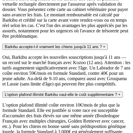
virtuelle rechargée directement par l'assureur après validation du
dossier. Vous présentez cette carte au cabinet vétérinaire pour payer
sans avancer les frais. Le montant remboursable est calculé par
Barkibu et crédité sur la carte avant votre rendez-vous ou en temps
réel selon les cas. C'est l'un des avantages les plus appréciés par les
assurés, notamment pour les urgences où l'avance de trésorerie peut
être problématique.
Barkibu accepte-t-il vraiment les chiens jusqu'à 11 ans ?
+
Oui, Barkibu accepte les nouvelles souscriptions jusqu'à 11 ans —
un record sur le marché français avec Kozoo (12 ans). Attention : les
tarifs augmentent significativement avec l'âge. Un Labrador de 7 ans
coûte environ 59€/mois en formule Standard, contre 40€ pour un
jeune adulte. Au-delà de 9-10 ans, comparez aussi avec Groupama
et Lassie (sans limite d'âge) qui peuvent être plus compétitifs.
L'option plafond illimité Barkibu vaut-elle le coût supplémentaire ?
+
L'option plafond illimité coûte environ 10€/mois de plus que la
formule Standard. Elle est justifiée si votre race est susceptible
d'accumuler des frais élevés sur une même année (Bouledogue
Français avec multiples chirurgies, Golden Retriever avec cancer,
etc.). Pour les chiens en bonne santé sans prédisposition génétique
lourde, la formule Standard à 3 000€ est généralement suffisante.