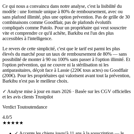
Ce qui nous a convaincu dans notre analyse, c'est la lisibilité du
modèle : une formule unique à 80% de remboursement, avec ou
sans plafond illimité, plus une option prévention. Pas de grille de 30
combinaisons comme Goodflair, pas de plafonds évolutifs
compliqués comme Patolo. Pour un propriétaire qui veut souscrire
vite et comprendre ce qu'il achète, Barkibu est l'un des plus
accessibles à l'intelligence.
Le revers de cette simplicité, c'est que le tarif est parmi les plus
élevés du marché pour un taux de remboursement de 80% — sans
possibilité de monter à 90 ou 100% sans passer à l'option illimité. Et
l'option prévention, qui ne couvre ni la stérilisation ni les
antiparasitaires, déçoit face à Lassie (220€ tous actes) ou Goodflair
(200€). Pour les propriétaires qui valorisent avant tout la prévention,
Barkibu n'est pas le meilleur choix.
✓
Analyse mise à jour en mars 2026 · Basée sur les CGV officielles
et les avis clients Trustpilot
Verdict Toutoutendance
4.0
/5
★
★
★
★
★
✓
Accepte les chiens jusqu'à 11 ans à la souscription — le