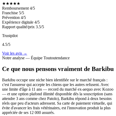
★
★
★
★
★
Remboursement
4/5
Franchise
5/5
Prévention
4/5
Expérience digitale
4/5
Rapport qualité/prix
3.5/5
Trustpilot
4.5/5
Voir les avis →
Notre analyse — Équipe Toutoutendance
Ce que nous pensons vraiment de Barkibu
Barkibu occupe une niche bien identifiée sur le marché français :
c'est l'assureur qui accepte les chiens que les autres refusent. Avec
une limite d'âge à 11 ans — record du marché ex-aequo avec Kozoo
— et une option plafond illimité disponible dès la souscription (sans
attendre 3 ans comme chez Patolo), Barkibu répond à deux besoins
réels que peu d'acteurs adressent. Sa carte de paiement virtuelle, qui
évite d'avancer les frais vétérinaires, est l'innovation produit la plus
appréciée de ses 12 000 assurés.