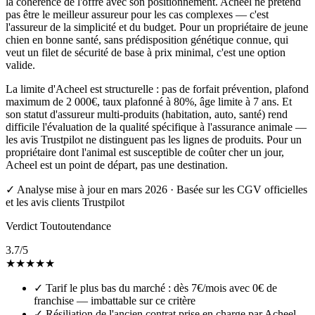
la cohérence de l'offre avec son positionnement. Acheel ne prétend
pas être le meilleur assureur pour les cas complexes — c'est
l'assureur de la simplicité et du budget. Pour un propriétaire de jeune
chien en bonne santé, sans prédisposition génétique connue, qui
veut un filet de sécurité de base à prix minimal, c'est une option
valide.
La limite d'Acheel est structurelle : pas de forfait prévention, plafond
maximum de 2 000€, taux plafonné à 80%, âge limite à 7 ans. Et
son statut d'assureur multi-produits (habitation, auto, santé) rend
difficile l'évaluation de la qualité spécifique à l'assurance animale —
les avis Trustpilot ne distinguent pas les lignes de produits. Pour un
propriétaire dont l'animal est susceptible de coûter cher un jour,
Acheel est un point de départ, pas une destination.
✓
Analyse mise à jour en mars 2026 · Basée sur les CGV officielles
et les avis clients Trustpilot
Verdict Toutoutendance
3.7
/5
★
★
★
★
★
✓
Tarif le plus bas du marché : dès 7€/mois avec 0€ de
franchise — imbattable sur ce critère
✓
Résiliation de l'ancien contrat prise en charge par Acheel