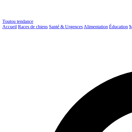
Toutou
tendance
Accueil
Races de chiens
Santé & Urgences
Alimentation
Éducation
M