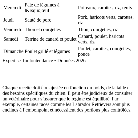
Pâté de légumes à
Mercredi
Poireaux, carottes, riz, œufs
l&rsquo;œuf
Pork, haricots verts, carottes,
Jeudi
Sauté de porc
riz
Vendredi
Thon et courgettes
Thon, courgettes, riz
Canard, poulet, haricots
Samedi
Terrine de canard et poulet
verts, riz
Poulet, carottes, courgettes,
Dimanche
Poulet grillé et légumes
pouce
Expertise Toutoutendance • Données 2026
Chaque recette doit être ajustée en fonction du poids, de la taille et
des besoins spécifiques du chien. Il peut être judicieux de consulter
un vétérinaire pour s’assurer que le régime est équilibré. Par
exemple, certaines races comme les Labrador Retrievers sont plus
enclines à l’embonpoint et nécessitent des portions plus contrôlées.