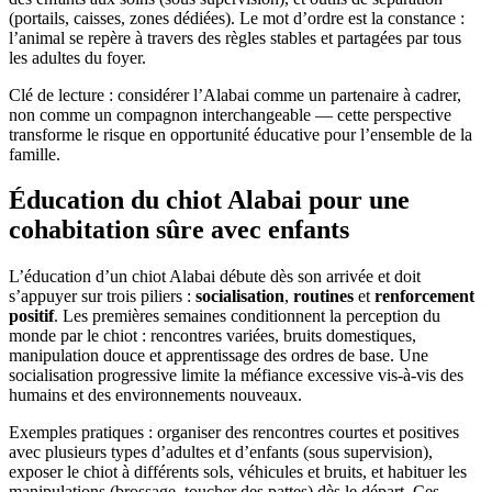
(portails, caisses, zones dédiées). Le mot d’ordre est la constance :
l’animal se repère à travers des règles stables et partagées par tous
les adultes du foyer.
Clé de lecture : considérer l’Alabai comme un partenaire à cadrer,
non comme un compagnon interchangeable — cette perspective
transforme le risque en opportunité éducative pour l’ensemble de la
famille.
Éducation du chiot Alabai pour une
cohabitation sûre avec enfants
L’éducation d’un chiot Alabai débute dès son arrivée et doit
s’appuyer sur trois piliers :
socialisation
,
routines
et
renforcement
positif
. Les premières semaines conditionnent la perception du
monde par le chiot : rencontres variées, bruits domestiques,
manipulation douce et apprentissage des ordres de base. Une
socialisation progressive limite la méfiance excessive vis‑à‑vis des
humains et des environnements nouveaux.
Exemples pratiques : organiser des rencontres courtes et positives
avec plusieurs types d’adultes et d’enfants (sous supervision),
exposer le chiot à différents sols, véhicules et bruits, et habituer les
manipulations (brossage, toucher des pattes) dès le départ. Ces